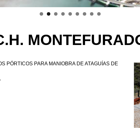
multiplicadores
Trabajos en presas y compuertas
Mantenimiento correctivo, preventivo y predictivo
C.H. MONTEFURAD
Operación y mantenimiento primario de centrales
eléctricas
Montaje y calibración de instrumentación
OS PÓRTICOS PARA MANIOBRA DE ATAGUÍAS DE
Ingeniería y montaje de equipos y automatismos
.
electromecánicos
Ingeniería y montaje de estructuras metálicas y
tuberías
Otros servicios especializados