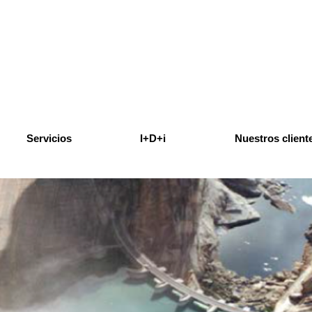
ntajes
o Galicia
Servicios
I+D+i
Nuestros client
d
Rehabilitación de grupos turbina/bomba
ntegrada
Rehabilitación y montaje de alternadores
Rehabilitación, ingeniería y montaje de de grandes
válvulas
Revisión de transformadores de potencia
Rehabilitación, ingeniería y montaje de