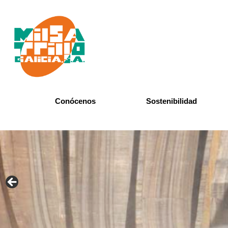
Ingeniería | Mantenimiento | Mo
Milsa Trill
Ir
Conócenos
Sostenibilidad
al
contenido
Instalaciones
Ética y Responsabilida
Medios de Producción
Sistemas de Gestión I
Organización
Desempeño Ambiental
Presencia en el mundo
Otros certificados
Filiales